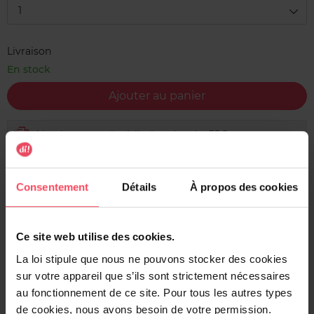
1
Livraison
En stock
Ajouter au panier
Livraison gratuite à l'achat de min. 35€
Retour gratuit dans votre magasin
Expédition sous 24h
Consentement
Détails
À propos des cookies
Ce site web utilise des cookies.
La loi stipule que nous ne pouvons stocker des cookies
Description
sur votre appareil que s’ils sont strictement nécessaires
Laissez-vous envoûter par Belle d'Orient, le parfum inspiré
au fonctionnement de ce site. Pour tous les autres types
de notre gamme corps Beauté d’Orient. Cette fragrance
de cookies, nous avons besoin de votre permission.