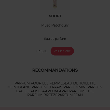
ADOPT
Musc Patchouly
Eau de parfum
11,95 €
Voir la fiche
RECOMMANDATIONS
PARFUM POUR LES FEMMES
EAU DE TOILETTE
MONTBLANC PARFUM
ICI PARIS PARFUM
MINI PARFUM
EAU DE ROSES
PARFUM APRIL
PARFUM CHIC
PARFUM BREEZE
PARFUM JEAN