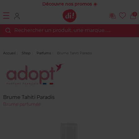
Découvre nos promos ☀️
0
Rechercher un produit, une marque…...
Accueil
Shop
Parfums
Brume Tahiti Paradis
Marque
Avis
clients
Brume Tahiti Paradis
Brume parfumée