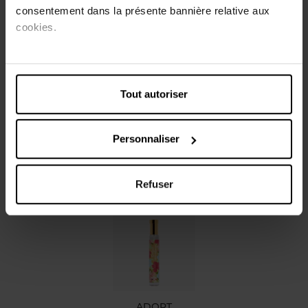
rafraichit votre corps et vos cheveux en les enveloppant
consentement dans la présente bannière relative aux
d'une douce senteur florale et boisée. Dépaysement
cookies.
garanti !
Caractéristiques
Tout autoriser
Avis client
Personnaliser
Vous aimerez peut-être
Refuser
ADOPT