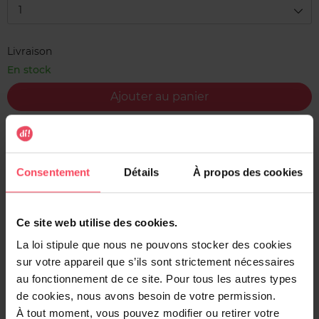
1
Livraison
En stock
Ajouter au panier
Livraison gratuite à l'achat de min. 35€
Retour gratuit dans votre magasin
Consentement
Détails
À propos des cookies
Expédition sous 24h
Ce site web utilise des cookies.
La loi stipule que nous ne pouvons stocker des cookies
sur votre appareil que s’ils sont strictement nécessaires
Description
au fonctionnement de ce site. Pour tous les autres types
Vaporisez notre brume parfumée Tahiti Paradis pour
de cookies, nous avons besoin de votre permission.
ensoleiller votre journée. Avec sa formule sans alcool, elle
À tout moment, vous pouvez modifier ou retirer votre