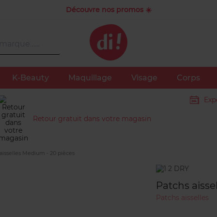
Découvre nos promos ☀️
K-Beauty
Maquillage
Visage
Corps
Exp
Retour gratuit dans votre magasin
aisselles Medium - 20 pièces
Marque
Patchs aisse
Patchs aisselles