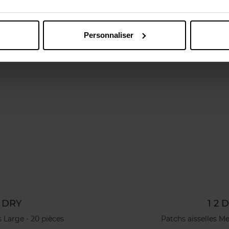
Vous aimerez peut-être
Personnaliser
2 DRY
1 2 
s Large - 20 pièces
Patchs aisselles M