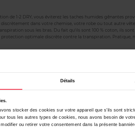
ation de 1-2 DRY, vous éviterez les taches humides gênantes pro
ez discrètement dans votre chemise, votre robe ou tout autre vê
nspiration sous les bras. Du fait qu'ils sont 100 % coton, ils son
 protection optimale discrète contre la transpiration. Pratique, n
 collez celui-ci dans l'emmanchure de votre chemise ou de votre
 transpiration, mais vous protégerez aussi vos vêtements.
Détails
ies.
uvons stocker des cookies sur votre appareil que s’ils sont stri
our tous les autres types de cookies, nous avons besoin de votr
odifier ou retirer votre consentement dans la présente bannière