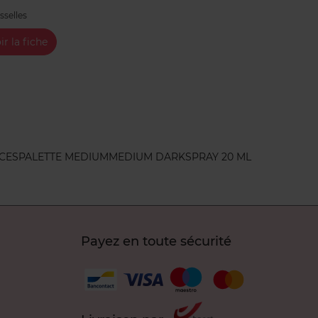
sselles
ir la fiche
ECES
PALETTE MEDIUM
MEDIUM DARK
SPRAY 20 ML
Payez en toute sécurité