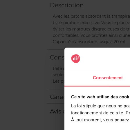
Description
Avec les patchs absorbant la transpir
transpiration excessive. Vous le plac
éviter les marques disgracieuses de tra
confortables. Vous profitez ainsi d'une
Capacité d'absorption jusqu'à 20 ml.
Conseils d'utilisation
Retirez la bande adhésive du patch et
seulement vous éviterez les taches de
Consentement
Les patchs sont à usage unique.
Caractéristiques
Ce site web utilise des cook
La loi stipule que nous ne po
Avis client
fonctionnement de ce site. P
À tout moment, vous pouvez m