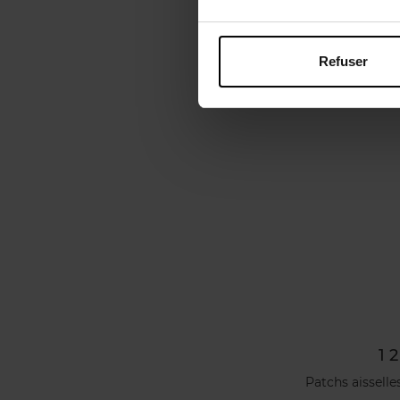
Refuser
1 
Patchs aisselle