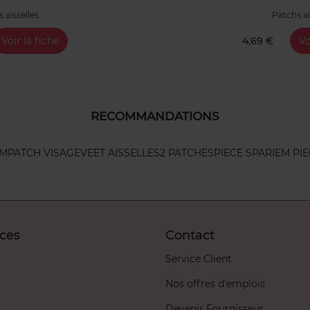
 aisselles
Patchs ai
Voir la fiche
4,69 €
Vo
RECOMMANDATIONS
UM
PATCH VISAGE
VEET AISSELLES
2 PATCHES
PIECE SPA
RIEM PI
ices
Contact
Service Client
Nos offres d'emplois
Devenir Fournisseur