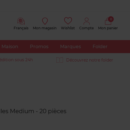
0
Français
Mon magasin
Wishlist
Compte
Mon panier
Maison
Promos
Marques
Folder
édition sous 24h
Découvrez notre folder
Avis
clients
lles Medium - 20 pièces