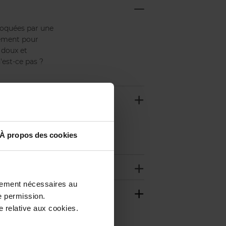
voquées par une
tement pour
t doux et
'est-ce pas ?
 robe. Non
À propos des cookies
ctement nécessaires au
e permission.
 relative aux cookies.