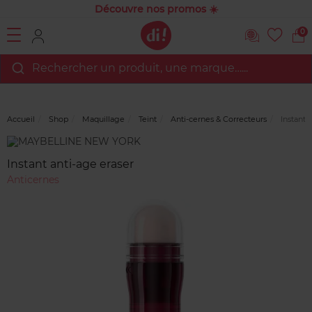
Découvre nos promos ☀️
0
Rechercher un produit, une marque…...
Accueil
Shop
Maquillage
Teint
Anti-cernes & Correcteurs
Instant 
Marque
Avis
clients
Instant anti-age eraser
Anticernes