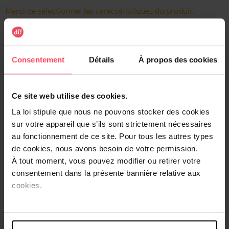
Merci de sélectionner les caractéristiques du produit.
Ajouter
Consentement
Détails
À propos des cookies
Livraison gratuite à l'achat de min. 35€
Retour gratuit dans votre magasin
Ce site web utilise des cookies.
Expédition sous 24h
La loi stipule que nous ne pouvons stocker des cookies
sur votre appareil que s’ils sont strictement nécessaires
au fonctionnement de ce site. Pour tous les autres types
de cookies, nous avons besoin de votre permission.
À tout moment, vous pouvez modifier ou retirer votre
Description
consentement dans la présente bannière relative aux
cookies.
Anti-cernes en liquide pour un effet frais et naturel. Pour
un effet sans défauts, sans brillance et une couvrance
matte naturelle. Facile à appliquer et à emporter.