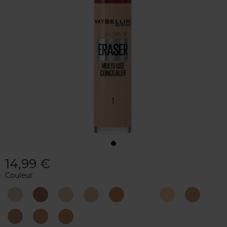
14,99 €
Couleur
00
01
02
03
04
05
06
07
Ivory
Light
Nude
Fair
HONEY
Neutralizer
Sand
08
10
11
Buff
Caramel
Tan