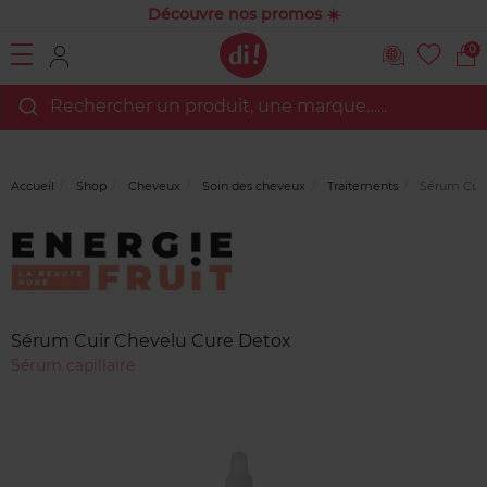
Découvre nos promos ☀️
0
Rechercher un produit, une marque…...
Accueil
Shop
Cheveux
Soin des cheveux
Traitements
Sérum Cuir
Marque
Avis
clients
Sérum Cuir Chevelu Cure Detox
Sérum capillaire