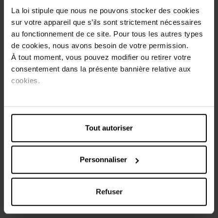
Detox cure SOS apaise instantanément le cuir chevelu.
La loi stipule que nous ne pouvons stocker des cookies
Enrichi en Centella asiatica et Aloe vera Bio, il purifie et
sur votre appareil que s’ils sont strictement nécessaires
débarasse des impuretés, tout en hydratant pour réduire
au fonctionnement de ce site. Pour tous les autres types
les inconforts. Les cheveux sont plus forts, protégés des
de cookies, nous avons besoin de votre permission.
agressions extérieures et en pleine santé.
À tout moment, vous pouvez modifier ou retirer votre
consentement dans la présente bannière relative aux
Conseils d'utilisation
cookies.
1. Appliquez 4 à 6 pressions sur cuir chevelu sec ou
humide.
2. Massez et répartissez uniformément .
3. laissez poser toute la nuit.
Tout autoriser
Avec ou sans rinçage.
A utiliser en cure max. 3x par semaine pendant 1 mois.
Personnaliser
Caractéristiques
Refuser
Avis client