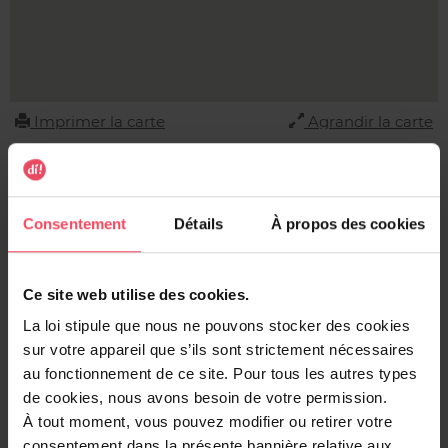
Imprimer la carte
Agrandir la carte
Adresse
DI FORT JACO
Consentement
Détails
À propos des cookies
Chaussée de Waterloo 1333
1180 UCCLE
BELGIUM
Ce site web utilise des cookies.
La loi stipule que nous ne pouvons stocker des cookies
Contact
sur votre appareil que s’ils sont strictement nécessaires
au fonctionnement de ce site. Pour tous les autres types
02 374 62 50
contact@di.be
de cookies, nous avons besoin de votre permission.
À tout moment, vous pouvez modifier ou retirer votre
consentement dans la présente bannière relative aux