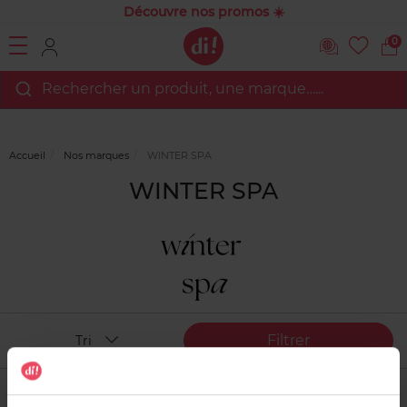
Découvre nos promos ☀️
0
Rechercher un produit, une marque…...
Accueil
Nos marques
WINTER SPA
WINTER SPA
Filtrer
Tri