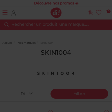
Découvre nos promos ☀️
0
Rechercher un produit, une marque…...
Accueil
Nos marques
SKIN1004
SKIN1004
Filtrer
Tri