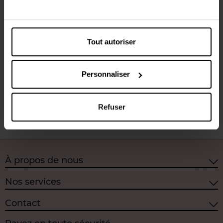
SKIN1004
SKIN1004
Tout autoriser
Madagascar Centella
Madagascar Centella Toning
Ampoule
Toner
Soin visage
Tonique
Personnaliser
19,99 €
22,99 €
Ajouter
Ajouter
Refuser
À propos de nous
Nos services
Contact