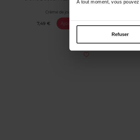
À tout moment, vous pouvez m
Crème de jour
7,49 €
Ajouter
Refuser