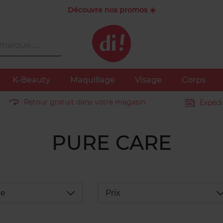
Découvre nos promos ☀️
K-Beauty
Maquillage
Visage
Corps
Retour gratuit dans votre magasin
Expédi
PURE CARE
Déplier
D
ce
Prix