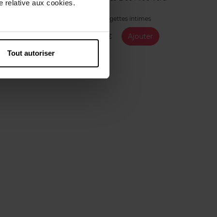
 relative aux cookies.
Lingettes intimes
1,99 €
Ajouter
Tout autoriser