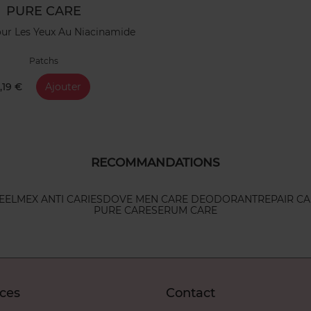
PURE CARE
ur Les Yeux Au Niacinamide
Patchs
1,19 €
Ajouter
RECOMMANDATIONS
E
ELMEX ANTI CARIES
DOVE MEN CARE DEODORANT
REPAIR C
PURE CARE
SERUM CARE
ices
Contact