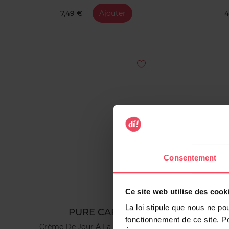
7,49 €
Ajouter
4
Consentement
Ce site web utilise des cook
La loi stipule que nous ne po
PURE CARE
fonctionnement de ce site. P
Crème De Jour À La Vitamine C
Patchs