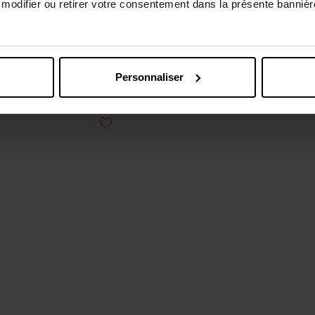
odifier ou retirer votre consentement dans la présente bannière
Hyaluronique
Patchs
Lingettes intimes
1,19 €
Ajouter
1,99 €
Ajouter
Personnaliser