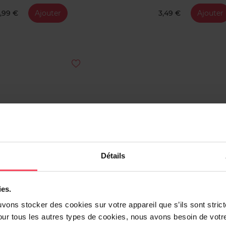
,99 €
Ajouter
3,49 €
Ajouter
Détails
ies.
uvons stocker des cookies sur votre appareil que s’ils sont stri
PURE CARE
PURE CARE
our tous les autres types de cookies, nous avons besoin de votr
 Pour Les Yeux À L’Acide
Lingettes Déo Sensi