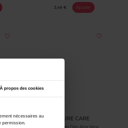
3,49 €
Ajouter
À propos des cookies
ctement nécessaires au
PURE CARE
e permission.
ble
Lingettes Déo Aloe Vera