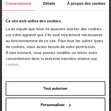
Consentement
Détails
À propos des cookies
Ce site web utilise des cookies.
La loi stipule que nous ne pouvons stocker des cookies
sur votre appareil que s’ils sont strictement nécessaires
OLAPLEX
OLAPLEX
au fonctionnement de ce site. Pour tous les autres types
Nº.0 Intensive Bond Building
Nº. 4 Bond Maintenance
de cookies, nous avons besoin de votre permission.
Treatment
Shampoo
À tout moment, vous pouvez modifier ou retirer votre
consentement dans la présente bannière relative aux
Soin capillaire sans rinçage
Shampooing
cookies.
29,99 €
29,99 €
Ajouter
Ajouter
Tout autoriser
À propos de nous
Personnaliser