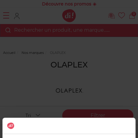
Découvre nos promos ☀️
0
Rechercher un produit, une marque…...
Accueil
Nos marques
OLAPLEX
OLAPLEX
Filtrer
Tri