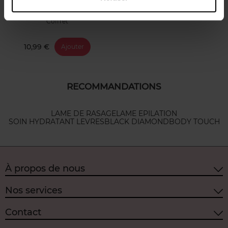
Coffret
10,99 €
Ajouter
RECOMMANDATIONS
LAME DE RASAGE
LAME EPILATION
SOIN HYDRATANT LEVRES
BLACK DIAMOND
BODY TOUCH
À propos de nous
Nos services
Contact