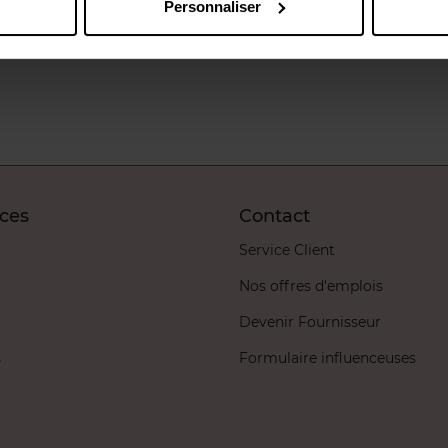
Personnaliser
6,49 €
Ajouter
16,49 €
Ajouter
ices
Contact
Service Client
Nos offres d'emplois
Devenir Fournisseur
s
Formulaire influenceuses