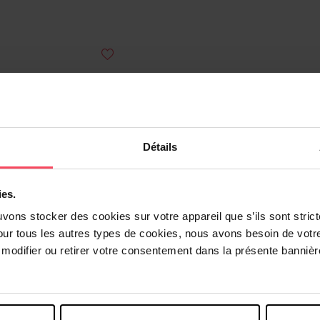
Détails
ies.
uvons stocker des cookies sur votre appareil que s’ils sont stri
our tous les autres types de cookies, nous avons besoin de votr
odifier ou retirer votre consentement dans la présente bannière
GEORGES RECH
GEORGES REC
Dulcinée
Ma Jolie
Eau de parfum
Eau de parfum