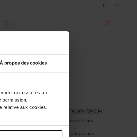
Tri
À propos des cookies
ctement nécessaires au
e permission.
 relative aux cookies.
H
GEORGES RECH
French Story
Eau de parfum