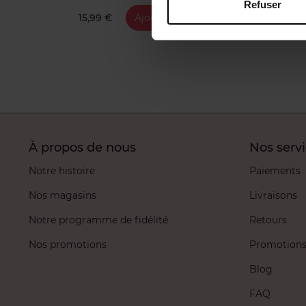
Refuser
15,99 €
Ajouter
1
À propos de nous
Nos serv
Notre histoire
Paiements
Nos magasins
Livraisons
Notre programme de fidélité
Retours
Nos promotions
Promotion
Blog
FAQ