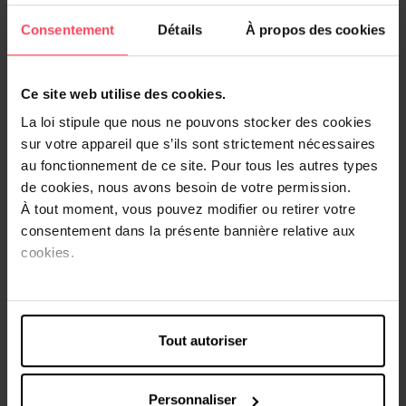
Consentement
Détails
À propos des cookies
DEBORAH MILANO PRO
DEBORAH MILANO PRO
Vernis semi-permanent Gel
Vernis semi-permanent Gel
Ce site web utilise des cookies.
La loi stipule que nous ne pouvons stocker des cookies
Vernis à ongles
Vernis à ongles
sur votre appareil que s’ils sont strictement nécessaires
au fonctionnement de ce site. Pour tous les autres types
9,99 €
9,99 €
Ajouter
Ajouter
de cookies, nous avons besoin de votre permission.
À tout moment, vous pouvez modifier ou retirer votre
Voir plus
consentement dans la présente bannière relative aux
cookies.
2e-80%
2e-80%
Tout autoriser
Personnaliser