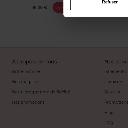
Refuser
16,00 €
Ajouter
1
À propos de nous
Nos serv
Notre histoire
Paiements
Nos magasins
Livraisons
Notre programme de fidélité
Retours
Nos promotions
Promotion
Blog
FAQ