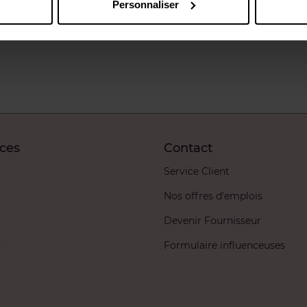
Personnaliser
6,00 €
Ajouter
34,99 €
Ajouter
ices
Contact
Service Client
Nos offres d'emplois
Devenir Fournisseur
s
Formulaire influenceuses