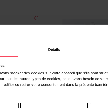
Détails
ies.
uvons stocker des cookies sur votre appareil que s’ils sont stri
our tous les autres types de cookies, nous avons besoin de votr
odifier ou retirer votre consentement dans la présente bannière
COLOR WOW
COLOR WO
Coat Supernatural Spray
Dream Coat Supernatura
Spray capillaire
Spray coiffant