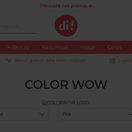
Découvre nos promos ☀️
K-Beauty
Maquillage
Visage
Corps
Retour gratuit dans votre magasin
Expédi
COLOR WOW
Déplier
D
ce
Prix