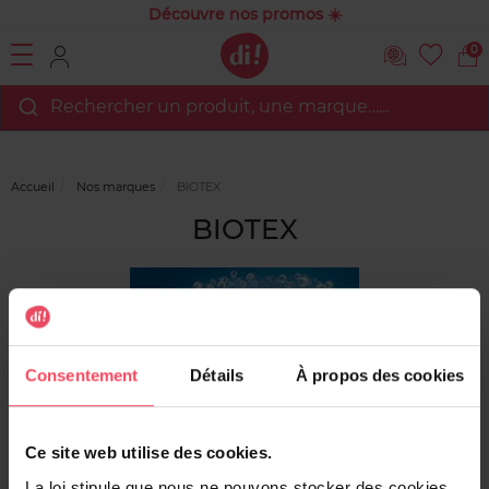
Découvre nos promos ☀️
0
Rechercher un produit, une marque…...
Accueil
Nos marques
BIOTEX
BIOTEX
Consentement
Détails
À propos des cookies
Ce site web utilise des cookies.
La loi stipule que nous ne pouvons stocker des cookies