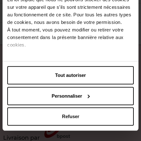
sur votre appareil que s’ils sont strictement nécessaires
Filtrer
Tri
au fonctionnement de ce site. Pour tous les autres types
de cookies, nous avons besoin de votre permission.
À tout moment, vous pouvez modifier ou retirer votre
consentement dans la présente bannière relative aux
cookies.
À propos de nous
Nos services
Tout autoriser
Contact
Personnaliser
Payez en toute sécurité
Refuser
Livraison par