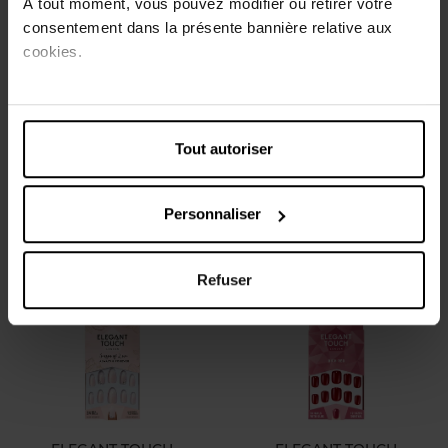
À tout moment, vous pouvez modifier ou retirer votre
consentement dans la présente bannière relative aux
cookies.
ELEGANT TOUCH
ELEGANT TOUCH
Midnight black
Blush Suede Stilleto
Tout autoriser
Faux ongles
Faux ongles
Personnaliser
9,49 €
9,49 €
Ajouter
Ajouter
Refuser