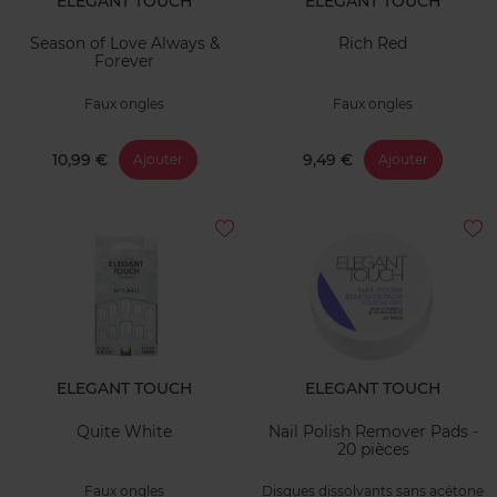
ELEGANT TOUCH
ELEGANT TOUCH
Season of Love Always &
Rich Red
Forever
Faux ongles
Faux ongles
10,99 €
9,49 €
Ajouter
Ajouter
ELEGANT TOUCH
ELEGANT TOUCH
Quite White
Nail Polish Remover Pads -
20 pièces
Faux ongles
Disques dissolvants sans acétone