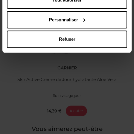
La routine
Personnaliser
Refuser
GARNIER
SkinActive Crème de Jour hydratante Aloe Vera
Soin visage jour
14,39 €
Ajouter
Vous aimerez peut-être