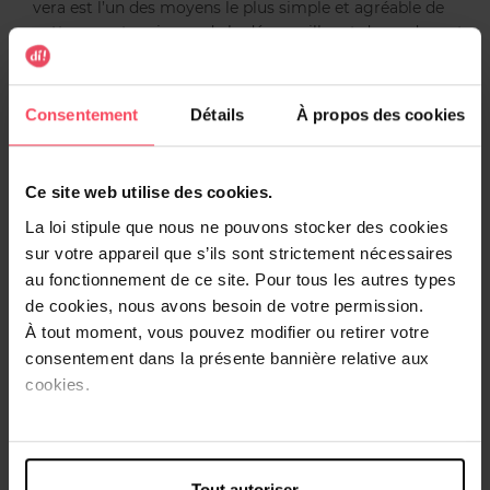
vera est l’un des moyens le plus simple et agréable de
nettoyer votre visage, de le démaquiller et de rendre votre
peau repulpée en un seul geste ! Sans résidu sur la peau.
Les micelles attirent la saleté, le maquillage et les
impuretés comme un aimant et les éliminent de la peau.
Consentement
Détails
À propos des cookies
Cette eau, enrichie en acide hyaluronique, donne un effet
rafraîchissant et revitalisant à votre peau, la rendant plus
lisse et plus radieuse. Appliquez sur le visage, les yeux et
Ce site web utilise des cookies.
les lèvres à l’aide d'un coton ou de notre écopad
réutilisable. Convient à tous les types de peau, même
La loi stipule que nous ne pouvons stocker des cookies
sensibles.
sur votre appareil que s’ils sont strictement nécessaires
au fonctionnement de ce site. Pour tous les autres types
Caractéristiques
de cookies, nous avons besoin de votre permission.
À tout moment, vous pouvez modifier ou retirer votre
consentement dans la présente bannière relative aux
Avis client
cookies.
Tout autoriser