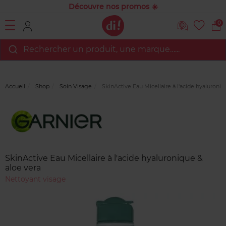
Découvre nos promos ☀️
0
Rechercher un produit, une marque…...
Accueil
Shop
Soin Visage
SkinActive Eau Micellaire à l'acide hyaluroniq
Marque
Avis
clients
SkinActive Eau Micellaire à l'acide hyaluronique &
aloe vera
Nettoyant visage