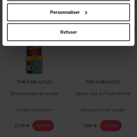
Produit d'entretien
Pain de savon
Personnaliser
12,99 €
4,79 €
Ajouter
Ajouter
Refuser
THE FABULOUS
THE FABULOUS
Bicarbonate de soude
Savon noir à l'huile d'olive
Produit d'entretien
Nettoyant multi-usages
13,79 €
7,99 €
Ajouter
Ajouter