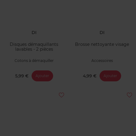
DI
DI
Disques démaquillants
Brosse nettoyante visage
lavables - 2 pièces
Cotons à démaquiller
Accessoires
5,99 €
4,99 €
Ajouter
Ajouter