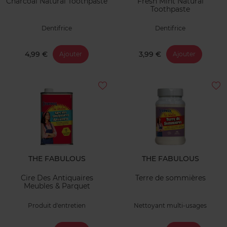
Charcoal Natural Toothpaste
Fresh Mint Natural
Toothpaste
Dentifrice
Dentifrice
4,99 €
3,99 €
Ajouter
Ajouter
THE FABULOUS
THE FABULOUS
Cire Des Antiquaires
Terre de sommières
Meubles & Parquet
Produit d'entretien
Nettoyant multi-usages