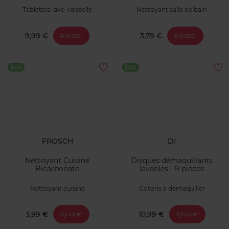
Tablettes lave-vaisselle
Nettoyant salle de bain
9,99 €
3,79 €
Ajouter
Ajouter
Eco
Eco
FROSCH
DI
Nettoyant Cuisine
Disques démaquillants
Bicarbonate
lavables - 9 pièces
Nettoyant cuisine
Cotons à démaquiller
3,99 €
10,99 €
Ajouter
Ajouter