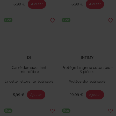
16,99 €
16,99 €
Ajouter
Ajouter
Eco
Eco
DI
INTIMY
Carré démaquillant
Protège Lingerie coton bio -
microfibre
3 pièces
Lingette nettoyante réutilisable
Protège-slip réutilisable
5,99 €
19,99 €
Ajouter
Ajouter
Eco
Eco